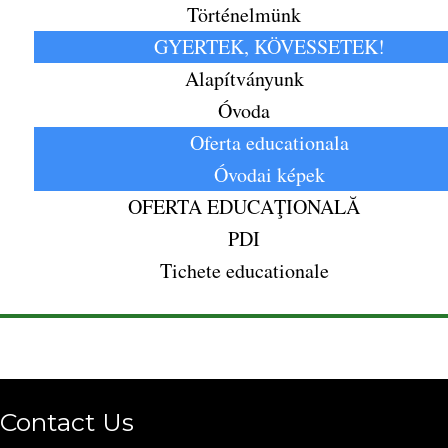
Történelmünk
GYERTEK, KÖVESSETEK!
Alapítványunk
Óvoda
Oferta educationala
Óvodai képek
OFERTA EDUCAŢIONALĂ
PDI
Tichete educationale
Contact Us