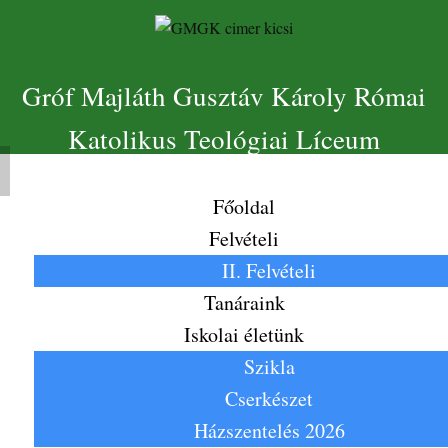
Gróf Majláth Gusztáv Károly Római
Katolikus Teológiai Líceum
Főoldal
Felvételi
II. Felvételi
Tanáraink
Iskolai életünk
Szikla
Cserkészet
Házszentelés 2026