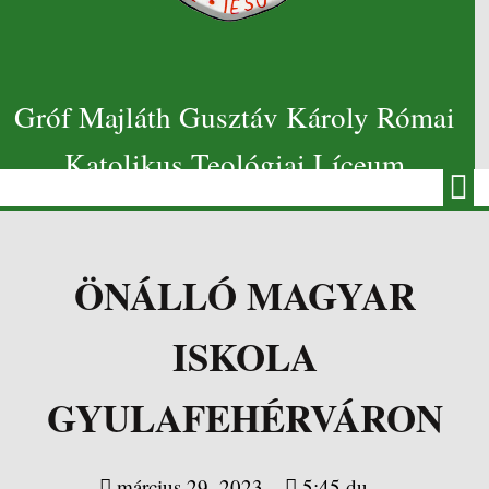
Gróf Majláth Gusztáv Károly Római
Katolikus Teológiai Líceum
ÖNÁLLÓ MAGYAR
ISKOLA
GYULAFEHÉRVÁRON
március 29, 2023
5:45 du.