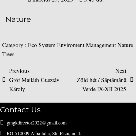
Nature
Category :
Eco System
Enviroment
Management
Nature
Trees
Previous
Next
Gróf Mailáth Gusztáv
Zöld hét / Săptămână
Károly
Verde IX-XII 2025
Contact Us
gmgkdirector2022@gmail.com
RO-510009 Alba Iulia, Str. Păcii, nr. 4.