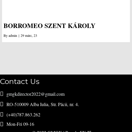
BORROMEO SZENT KÁROLY
By
admin
|
29
márc, 23
Contact Us
gmgkdirector2022@gmail.com
RO-510009 Alba Iulia, Str. Păcii, nr. 4.
(+40)787.863.262
Mon-Fri 09-16