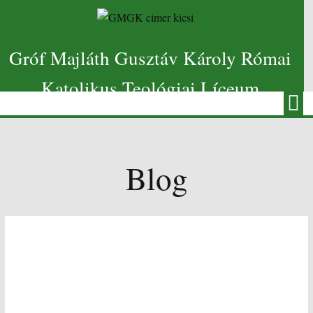
Gróf Majláth Gusztáv Károly Római
Katolikus Teológiai Líceum
Blog